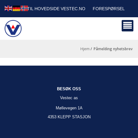
TILBAKE TIL HOVEDSIDE VESTEC.NO
FORESPØRSEL
HANDLEVOGN
SIKKERHETSDATABLADER
BEDRIFTSKUNDER
Hjem
/
påmelding nyhetsbrev
BESØK OSS
Vestec as
Møllevegen 1A
4353 KLEPP STASJON