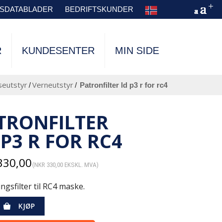
TSDATABLADER
BEDRIFTSKUNDER
R
KUNDESENTER
MIN SIDE
seutstyr
Verneutstyr
/
/
patronfilter ld p3 r for rc4
TRONFILTER
 P3 R FOR RC4
330,00
(
NKR
330,00
EKSKL. MVA)
ngsfilter til RC4 maske.
KJØP