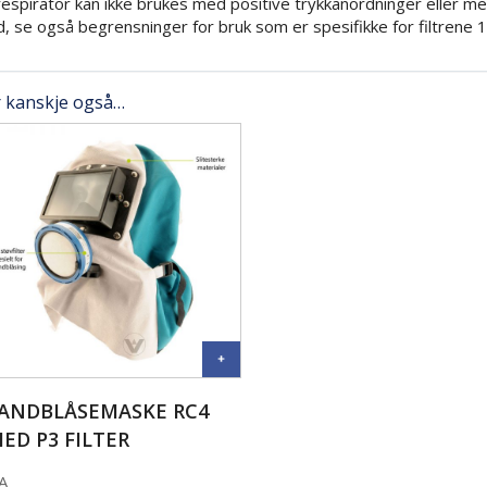
espirator kan ikke brukes med positive trykkanordninger eller m
d, se også begrensninger for bruk som er spesifikke for filtrene 
r kanskje også…
ANDBLÅSEMASKE RC4
ED P3 FILTER
A