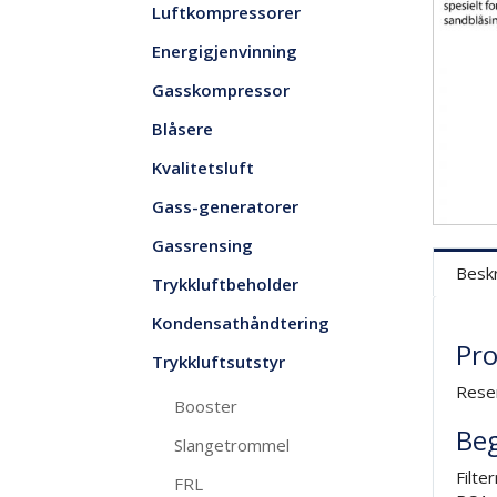
Luftkompressorer
Energigjenvinning
Gasskompressor
Blåsere
Kvalitetsluft
Gass-generatorer
Gassrensing
Beskr
Trykkluftbeholder
Kondensathåndtering
Pro
Trykkluftsutstyr
Reser
Booster
Beg
Slangetrommel
Filte
FRL