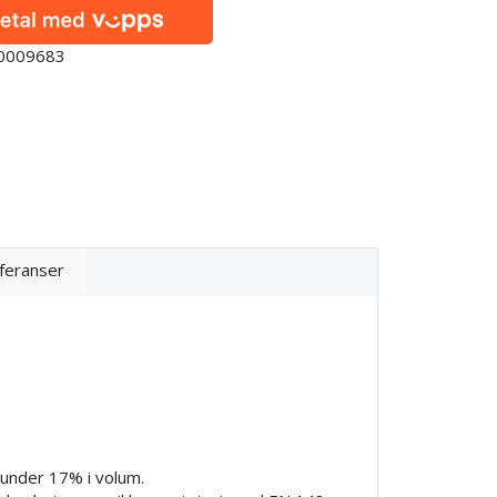
50009683
feranser
r under 17% i volum.