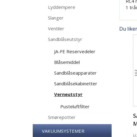
RC4 r
Lyddempere
1 trå
Slanger
Du like
Ventiler
Sandblåseutstyr
JA-FE Reservedeler
Blåsemiddel
Sandblåseapparater
Sandblåsekabinetter
Verneutstyr
Pusteluftfilter
S
Smørepotter
M
VAKUUMSYSTEMER
I/