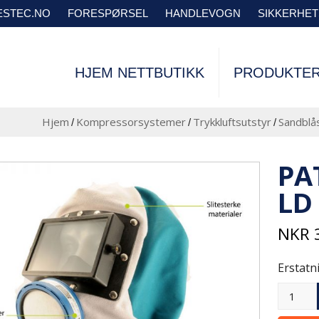
VESTEC.NO
FORESPØRSEL
HANDLEVOGN
SIKKERHE
HJEM NETTBUTIKK
PRODUKTE
Hjem
Kompressorsystemer
Trykkluftsutstyr
Sandblå
/
/
/
PA
LD
NKR
Erstatni