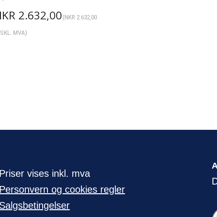
NKR
2.632,00
(
NKR
2.632,00
SKL. MVA)
Priser vises inkl. mva
D
Personvern og cookies regler
Salgsbetingelser