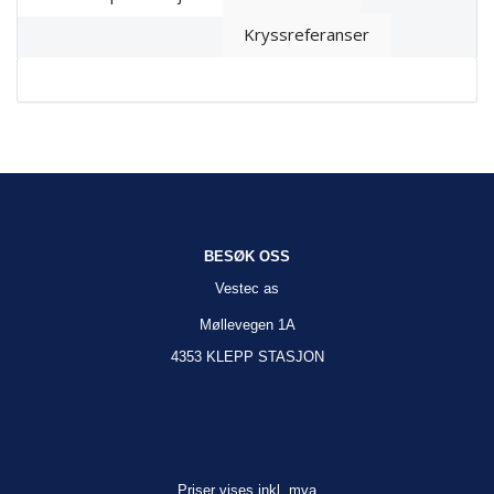
Kryssreferanser
BESØK OSS
Vestec as
Møllevegen 1A
4353 KLEPP STASJON
Priser vises inkl. mva