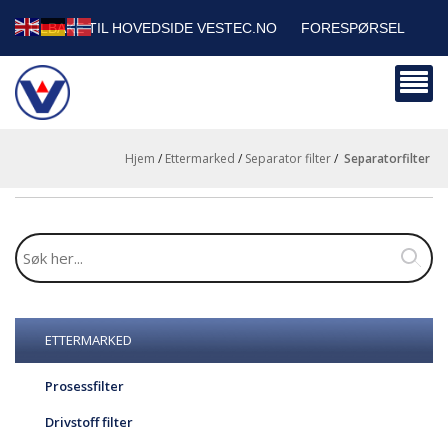
TILBAKE TIL HOVEDSIDE VESTEC.NO
FORESPØRSEL
HANDLEVOGN
SIKKERHETSDATABLADER
BEDRIFTSKUNDER
Hjem
/
Ettermarked
/
Separator filter
/
separatorfilter
ETTERMARKED
Prosessfilter
Drivstoff filter