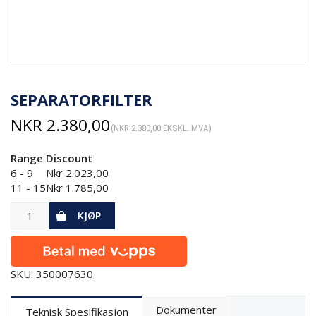
SEPARATORFILTER
NKR
2.380,00
(
NKR
2.380,00
EKSKL. MVA)
Range
Discount
6 - 9
Nkr
2.023,00
11 - 15
Nkr
1.785,00
KJØP
SKU: 350007630
Dokumenter
Teknisk Spesifikasjon