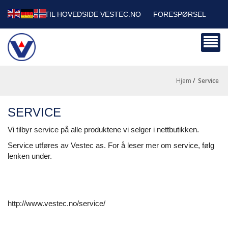
TILBAKE TIL HOVEDSIDE VESTEC.NO
FORESPØRSEL
HANDLEVOGN
SIKKERHETSDATABLADER
BEDRIFTSKUNDER
Hjem
/
service
SERVICE
Vi tilbyr service på alle produktene vi selger i nettbutikken.
Service utføres av Vestec as. For å leser mer om service, følg
lenken under.
http://www.vestec.no/service/