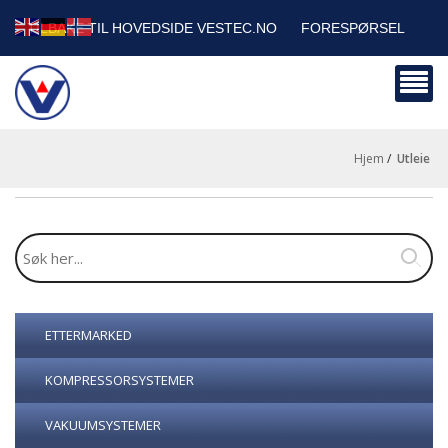
TILBAKE TIL HOVEDSIDE VESTEC.NO
FORESPØRSEL
HANDLEVOGN
SIKKERHETSDATABLADER
BEDRIFTSKUNDER
Hjem
/
utleie
ETTERMARKED
KOMPRESSORSYSTEMER
VAKUUMSYSTEMER