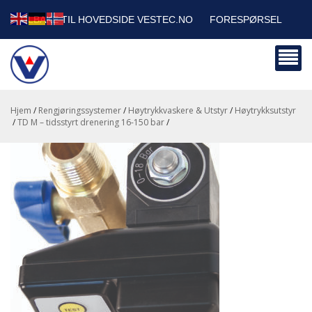
TILBAKE TIL HOVEDSIDE VESTEC.NO
FORESPØRSEL
HANDLEVOGN
SIKKERHETSDATABLADER
BEDRIFTSKUNDER
Hjem
/
Rengjøringssystemer
/
Høytrykkvaskere & Utstyr
/
Høytrykksutstyr
/
TD M – tidsstyrt drenering 16-150 bar
/