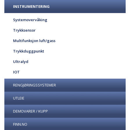
INSTRUMENTERING
Systemovervåking
Trykksensor
Multifunksjon luft/gass
Trykkduggpunkt
Ultralyd
IOT
RENGJØRINGSSYSTEMER
UTLEIE
DEMOVARER / KUPP
FINN.NO