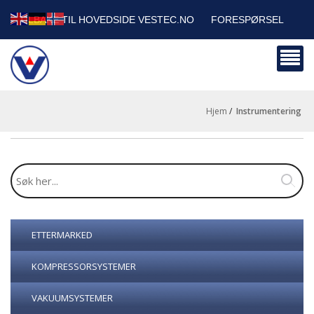
TILBAKE TIL HOVEDSIDE VESTEC.NO
FORESPØRSEL
HANDLEVOGN
SIKKERHETSDATABLADER
BEDRIFTSKUNDER
Hjem
/
instrumentering
ETTERMARKED
KOMPRESSORSYSTEMER
VAKUUMSYSTEMER