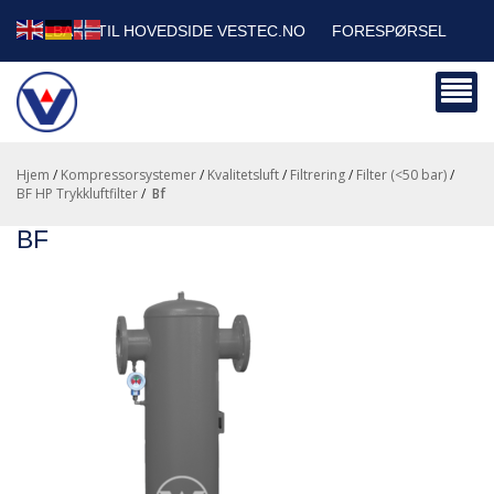
TILBAKE TIL HOVEDSIDE VESTEC.NO
FORESPØRSEL
HANDLEVOGN
SIKKERHETSDATABLADER
BEDRIFTSKUNDER
Hjem
/
Kompressorsystemer
/
Kvalitetsluft
/
Filtrering
/
Filter (<50 bar)
/
BF HP Trykkluftfilter
/
bf
BF