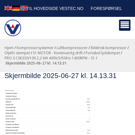
TILBAKE TIL HOVEDSIDE VESTEC.NO
FORESPØRSEL
HANDLEVOGN
SIKKERHETSDATABLADER
BEDRIFTSKUNDER
Hjem
/
Kompressorsystemer
/
Luftkompressorer
/
Elektrisk kompressor
/
Oljefri stempel
/
S1 MOTOR - Kontinuerlig drift
/
Portabel lyddempet
/
PRO-S CSK330/100 2,2 kW 400V/3/50Hz-1400RPM – S1
/
skjermbilde 2025-06-27 kl. 14.13.31
Skjermbilde 2025-06-27 kl. 14.13.31