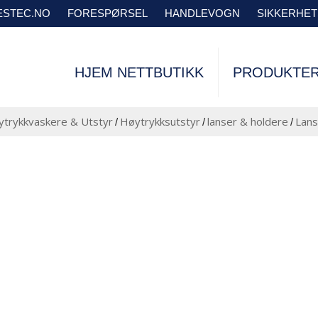
VESTEC.NO
FORESPØRSEL
HANDLEVOGN
SIKKERHE
HJEM NETTBUTIKK
PRODUKTE
trykkvaskere & Utstyr
Høytrykksutstyr
lanser & holdere
Lans
/
/
/