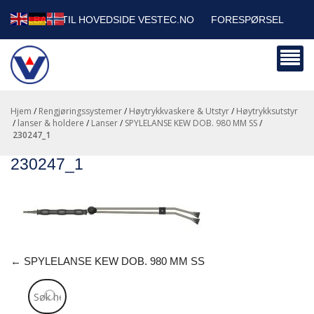
TILBAKE TIL HOVEDSIDE VESTEC.NO
FORESPØRSEL
HANDLEVOGN
SIKKERHETSDATABLADER
BEDRIFTSKUNDER
Hjem
/
Rengjøringssystemer
/
Høytrykkvaskere & Utstyr
/
Høytrykksutstyr
/
lanser & holdere
/
Lanser
/
SPYLELANSE KEW DOB. 980 MM SS
/
230247_1
230247_1
←
SPYLELANSE KEW DOB. 980 MM SS