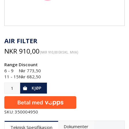
AIR FILTER
NKR
910,00
(
NKR
910,00
EKSKL. MVA)
Range
Discount
6 - 9
Nkr
773,50
11 - 15
Nkr
682,50
KJØP
SKU: 350004950
Dokumenter
Teknisk Spesifikasjon