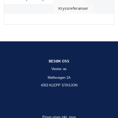
Kryssreferanser
BESØK OSS
Vestec as
Møllevegen 1A
4353 KLEPP STASJON
Priser vises inkl. mva