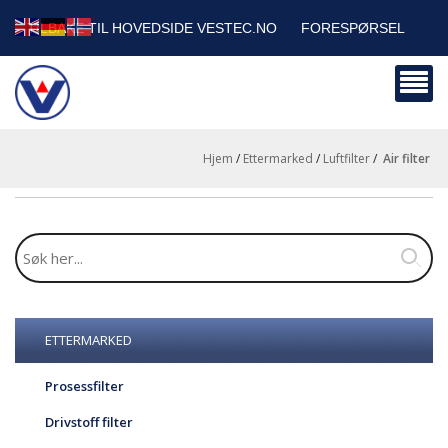
TILBAKE TIL HOVEDSIDE VESTEC.NO
FORESPØRSEL
HANDLEVOGN
SIKKERHETSDATABLADER
BEDRIFTSKUNDER
Hjem
/
Ettermarked
/
Luftfilter
/
air filter
ETTERMARKED
Prosessfilter
Drivstoff filter