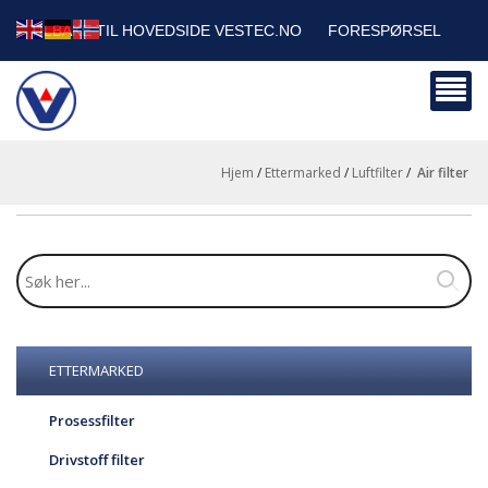
TILBAKE TIL HOVEDSIDE VESTEC.NO
FORESPØRSEL
HANDLEVOGN
SIKKERHETSDATABLADER
BEDRIFTSKUNDER
Hjem
/
Ettermarked
/
Luftfilter
/
air filter
ETTERMARKED
Prosessfilter
Drivstoff filter