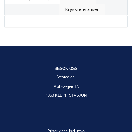
Kryssreferanser
BESØK OSS
Vestec as
Møllevegen 1A
4353 KLEPP STASJON
Priser vises inkl. mva