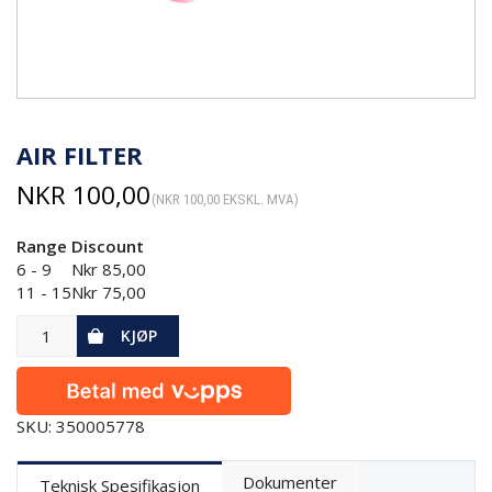
AIR FILTER
NKR
100,00
(
NKR
100,00
EKSKL. MVA)
Range
Discount
6 - 9
Nkr
85,00
11 - 15
Nkr
75,00
KJØP
SKU: 350005778
Dokumenter
Teknisk Spesifikasjon