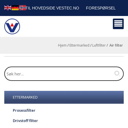
TILBAKE TIL HOVEDSIDE VESTEC.NO
FORESPØRSEL
HANDLEVOGN
SIKKERHETSDATABLADER
BEDRIFTSKUNDER
Hjem
/
Ettermarked
/
Luftfilter
/
air filter
ETTERMARKED
Prosessfilter
Drivstoff filter