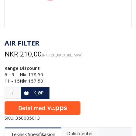
AIR FILTER
NKR
210,00
(
NKR
210,00
EKSKL. MVA)
Range
Discount
6 - 9
Nkr
178,50
11 - 15
Nkr
157,50
KJØP
SKU: 350005013
Dokumenter
Teknisk Spesifikasjon