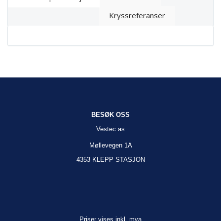
Kryssreferanser
BESØK OSS
Vestec as
Møllevegen 1A
4353 KLEPP STASJON
Priser vises inkl. mva