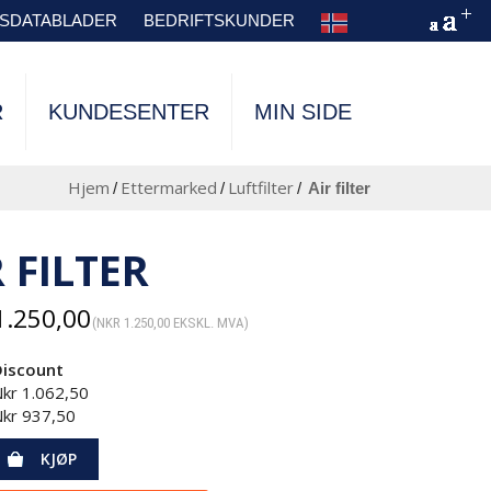
TSDATABLADER
BEDRIFTSKUNDER
R
KUNDESENTER
MIN SIDE
Hjem
Ettermarked
Luftfilter
/
/
/
air filter
R FILTER
.250,00
(
NKR
1.250,00
EKSKL. MVA)
Discount
Nkr
1.062,50
Nkr
937,50
KJØP