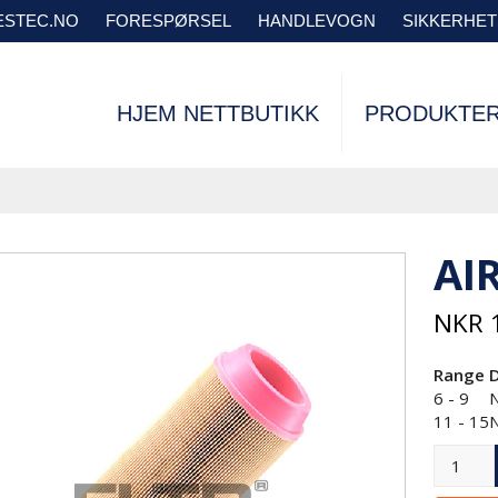
VESTEC.NO
FORESPØRSEL
HANDLEVOGN
SIKKERHE
HJEM NETTBUTIKK
PRODUKTE
AI
NKR
1
Range
6 - 9
11 - 15