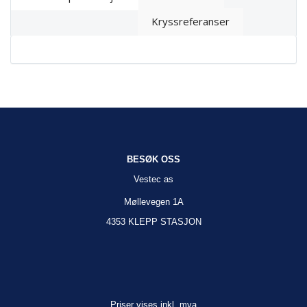
Kryssreferanser
BESØK OSS
Vestec as
Møllevegen 1A
4353 KLEPP STASJON
Priser vises inkl. mva