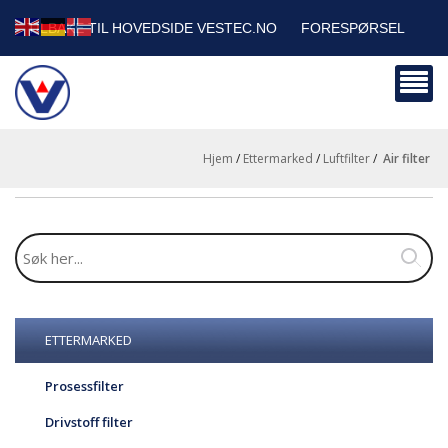
TILBAKE TIL HOVEDSIDE VESTEC.NO
FORESPØRSEL
HANDLEVOGN
SIKKERHETSDATABLADER
BEDRIFTSKUNDER
Hjem
/
Ettermarked
/
Luftfilter
/
air filter
ETTERMARKED
Prosessfilter
Drivstoff filter