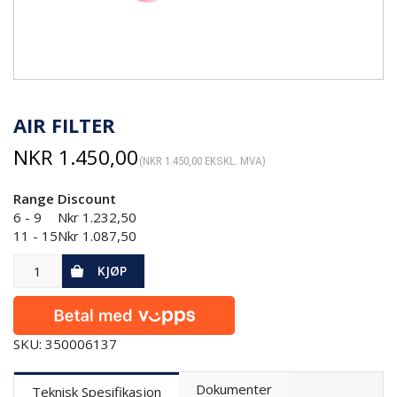
AIR FILTER
NKR
1.450,00
(
NKR
1.450,00
EKSKL. MVA)
Range
Discount
6 - 9
Nkr
1.232,50
11 - 15
Nkr
1.087,50
KJØP
SKU: 350006137
Dokumenter
Teknisk Spesifikasjon