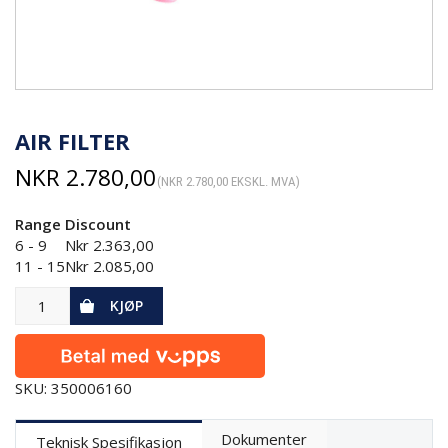
AIR FILTER
NKR
2.780,00
(
NKR
2.780,00
EKSKL. MVA)
Range
Discount
6 - 9
Nkr
2.363,00
11 - 15
Nkr
2.085,00
KJØP
SKU: 350006160
Dokumenter
Teknisk Spesifikasjon