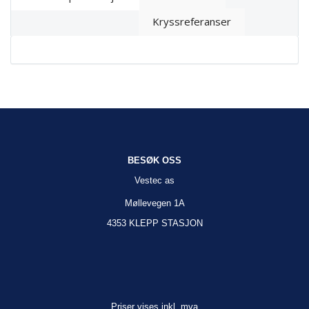
Kryssreferanser
BESØK OSS
Vestec as
Møllevegen 1A
4353 KLEPP STASJON
Priser vises inkl. mva