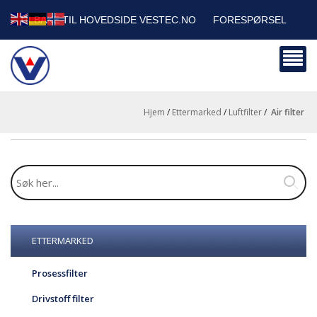
TILBAKE TIL HOVEDSIDE VESTEC.NO
FORESPØRSEL
HANDLEVOGN
SIKKERHETSDATABLADER
BEDRIFTSKUNDER
Hjem
/
Ettermarked
/
Luftfilter
/
air filter
ETTERMARKED
Prosessfilter
Drivstoff filter