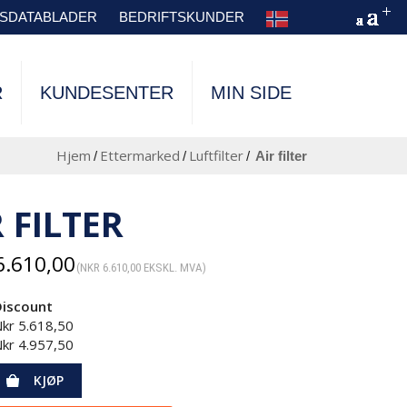
TSDATABLADER
BEDRIFTSKUNDER
R
KUNDESENTER
MIN SIDE
Hjem
Ettermarked
Luftfilter
/
/
/
air filter
R FILTER
.610,00
(
NKR
6.610,00
EKSKL. MVA)
Discount
Nkr
5.618,50
Nkr
4.957,50
KJØP