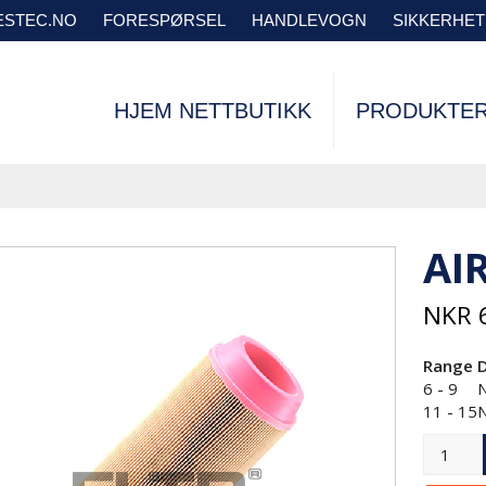
VESTEC.NO
FORESPØRSEL
HANDLEVOGN
SIKKERHE
HJEM NETTBUTIKK
PRODUKTE
AI
NKR
6
Range
6 - 9
11 - 15