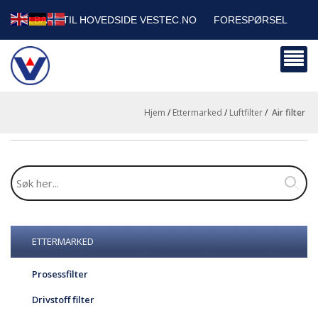
TILBAKE TIL HOVEDSIDE VESTEC.NO
FORESPØRSEL
HANDLEVOGN
SIKKERHETSDATABLADER
BEDRIFTSKUNDER
Hjem
/
Ettermarked
/
Luftfilter
/
air filter
ETTERMARKED
Prosessfilter
Drivstoff filter