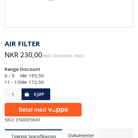
AIR FILTER
NKR
230,00
(
NKR
230,00
EKSKL. MVA)
Range
Discount
6 - 9
Nkr
195,50
11 - 15
Nkr
172,50
KJØP
SKU: 350005641
Dokumenter
Teknisk Spesifikasjon