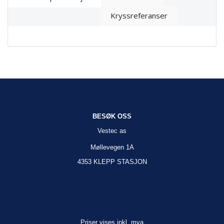
Kryssreferanser
BESØK OSS
Vestec as
Møllevegen 1A
4353 KLEPP STASJON
Priser vises inkl. mva