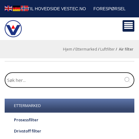
TILBAKE TIL HOVEDSIDE VESTEC.NO
FORESPØRSEL
HANDLEVOGN
SIKKERHETSDATABLADER
BEDRIFTSKUNDER
Hjem
/
Ettermarked
/
Luftfilter
/
air filter
ETTERMARKED
Prosessfilter
Drivstoff filter