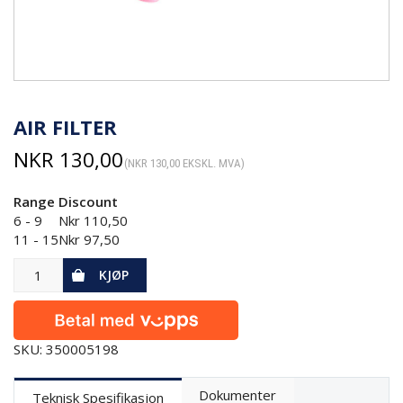
AIR FILTER
NKR
130,00
(
NKR
130,00
EKSKL. MVA)
Range
Discount
6 - 9
Nkr
110,50
11 - 15
Nkr
97,50
KJØP
SKU: 350005198
Dokumenter
Teknisk Spesifikasjon