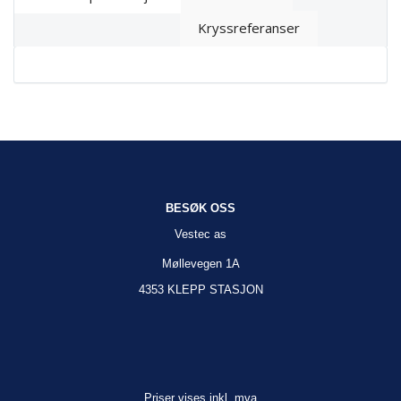
Kryssreferanser
BESØK OSS
Vestec as
Møllevegen 1A
4353 KLEPP STASJON
Priser vises inkl. mva