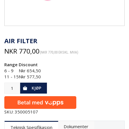
AIR FILTER
NKR
770,00
(
NKR
770,00
EKSKL. MVA)
Range
Discount
6 - 9
Nkr
654,50
11 - 15
Nkr
577,50
KJØP
SKU: 350005107
Dokumenter
Teknisk Spesifikasjon