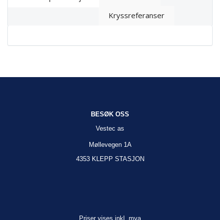
Kryssreferanser
BESØK OSS
Vestec as
Møllevegen 1A
4353 KLEPP STASJON
Priser vises inkl. mva