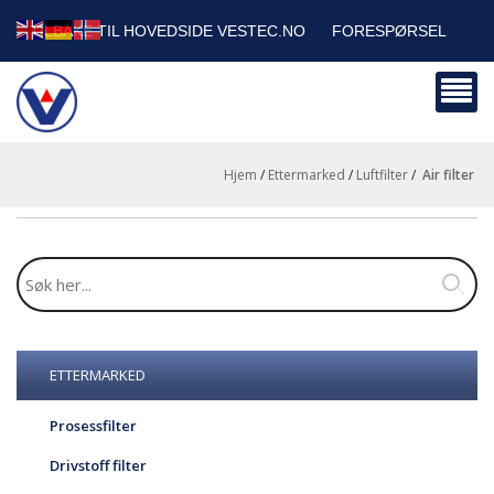
TILBAKE TIL HOVEDSIDE VESTEC.NO
FORESPØRSEL
HANDLEVOGN
SIKKERHETSDATABLADER
BEDRIFTSKUNDER
Hjem
/
Ettermarked
/
Luftfilter
/
air filter
ETTERMARKED
Prosessfilter
Drivstoff filter