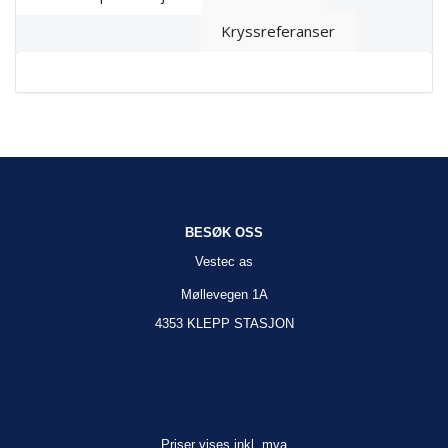
Kryssreferanser
BESØK OSS
Vestec as
Møllevegen 1A
4353 KLEPP STASJON
Priser vises inkl. mva