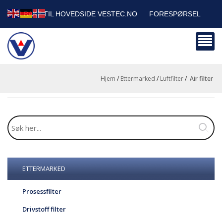
TILBAKE TIL HOVEDSIDE VESTEC.NO
FORESPØRSEL
HANDLEVOGN
SIKKERHETSDATABLADER
BEDRIFTSKUNDER
Hjem
/
Ettermarked
/
Luftfilter
/
air filter
ETTERMARKED
Prosessfilter
Drivstoff filter