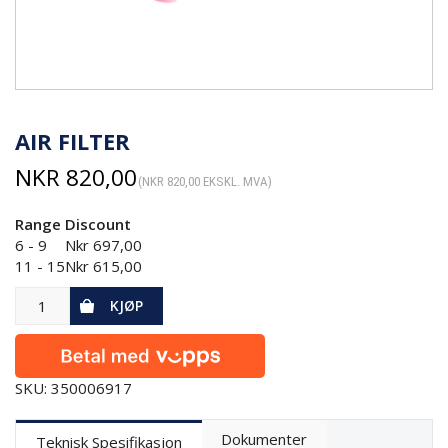
AIR FILTER
NKR
820,00
(
NKR
820,00
EKSKL. MVA)
Range
Discount
6 - 9
Nkr
697,00
11 - 15
Nkr
615,00
KJØP
SKU: 350006917
Dokumenter
Teknisk Spesifikasjon