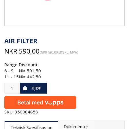
AIR FILTER
NKR
590,00
(
NKR
590,00
EKSKL. MVA)
Range
Discount
6 - 9
Nkr
501,50
11 - 15
Nkr
442,50
KJØP
SKU: 350004858
Dokumenter
Teknisk Spesifikasjon