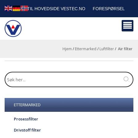
TILBAKE TIL HOVEDSIDE VESTEC.NO
FORESPØRSEL
HANDLEVOGN
SIKKERHETSDATABLADER
BEDRIFTSKUNDER
Hjem
/
Ettermarked
/
Luftfilter
/
air filter
ETTERMARKED
Prosessfilter
Drivstoff filter