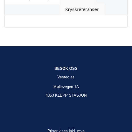
Kryssreferanser
BESØK OSS
Vestec as
Møllevegen 1A
4353 KLEPP STASJON
Priser vises inkl. mva