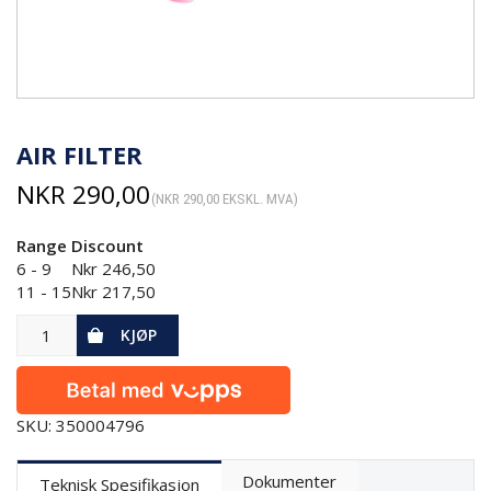
AIR FILTER
NKR
290,00
(
NKR
290,00
EKSKL. MVA)
Range
Discount
6 - 9
Nkr
246,50
11 - 15
Nkr
217,50
KJØP
SKU: 350004796
Dokumenter
Teknisk Spesifikasjon