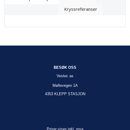
Kryssreferanser
BESØK OSS
Vestec as
Møllevegen 1A
4353 KLEPP STASJON
Priser vises inkl. mva