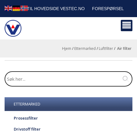
TILBAKE TIL HOVEDSIDE VESTEC.NO
FORESPØRSEL
HANDLEVOGN
SIKKERHETSDATABLADER
BEDRIFTSKUNDER
Hjem
/
Ettermarked
/
Luftfilter
/
air filter
ETTERMARKED
Prosessfilter
Drivstoff filter