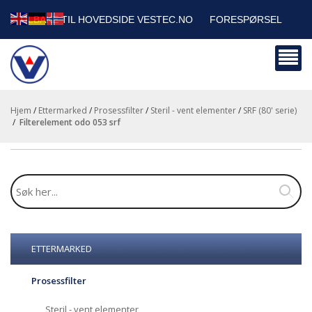
TILBAKE TIL HOVEDSIDE VESTEC.NO
FORESPØRSEL
HANDLEVOGN
SIKKERHETSDATABLADER
BEDRIFTSKUNDER
Hjem
/
Ettermarked
/
Prosessfilter
/
Steril - vent elementer
/
SRF (80' serie)
/
filterelement odo 053 srf
ETTERMARKED
Prosessfilter
Steril - vent elementer