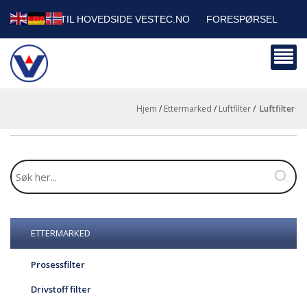
TILBAKE TIL HOVEDSIDE VESTEC.NO
FORESPØRSEL
HANDLEVOGN
SIKKERHETSDATABLADER
BEDRIFTSKUNDER
Hjem
/
Ettermarked
/
Luftfilter
/
luftfilter
ETTERMARKED
Prosessfilter
Drivstoff filter