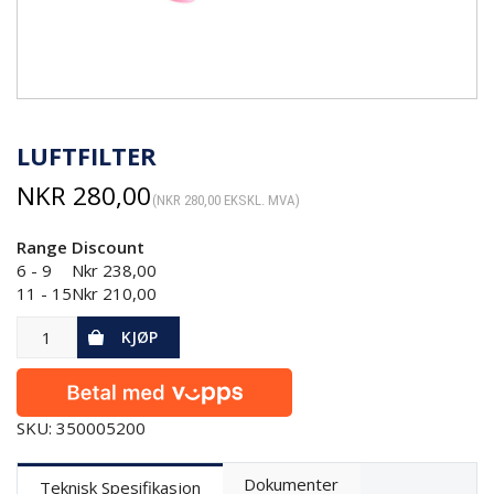
LUFTFILTER
NKR
280,00
(
NKR
280,00
EKSKL. MVA)
Range
Discount
6 - 9
Nkr
238,00
11 - 15
Nkr
210,00
KJØP
SKU: 350005200
Dokumenter
Teknisk Spesifikasjon