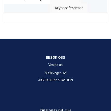
Kryssreferanser
BESØK OSS
Vestec as
Møllevegen 1A
4353 KLEPP STASJON
Priser vises inkl. mva