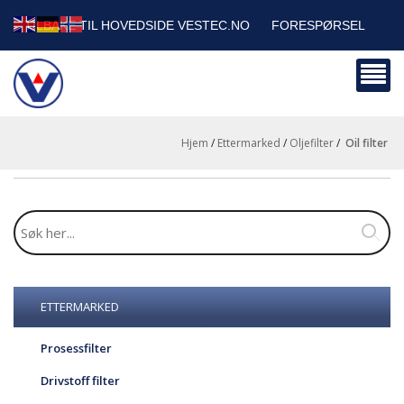
TILBAKE TIL HOVEDSIDE VESTEC.NO
FORESPØRSEL
HANDLEVOGN
SIKKERHETSDATABLADER
BEDRIFTSKUNDER
Hjem
/
Ettermarked
/
Oljefilter
/
oil filter
ETTERMARKED
Prosessfilter
Drivstoff filter