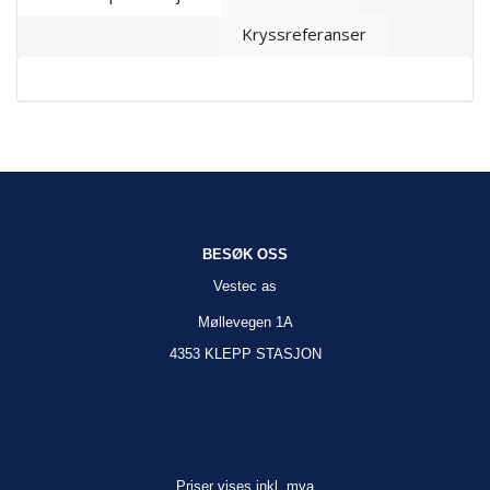
Kryssreferanser
BESØK OSS
Vestec as
Møllevegen 1A
4353 KLEPP STASJON
Priser vises inkl. mva