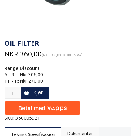
OIL FILTER
NKR
360,00
(
NKR
360,00
EKSKL. MVA)
Range
Discount
6 - 9
Nkr
306,00
11 - 15
Nkr
270,00
KJØP
SKU: 350005921
Dokumenter
Teknisk Spesifikasjon