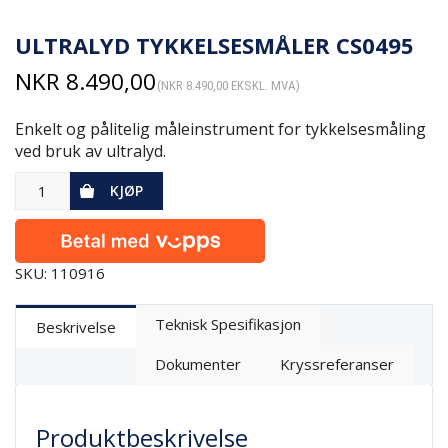
ULTRALYD TYKKELSESMÅLER CS0495
NKR
8.490,00
(
NKR
8.490,00
EKSKL. MVA)
Enkelt og pålitelig måleinstrument for tykkelsesmåling
ved bruk av ultralyd.
KJØP
SKU: 110916
Teknisk Spesifikasjon
Beskrivelse
Dokumenter
Kryssreferanser
Produktbeskrivelse