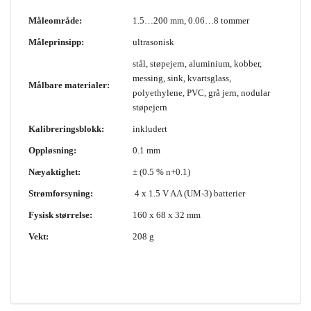
Måleområde:
1.5…200 mm, 0.06…8 tommer
Måleprinsipp:
ultrasonisk
stål, støpejern, aluminium, kobber,
messing, sink, kvartsglass,
Målbare materialer:
polyethylene, PVC, grå jern, nodular
støpejern
Kalibreringsblokk:
inkludert
Oppløsning:
0.1 mm
Næyaktighet:
± (0.5 % n+0.1)
Strømforsyning:
4 x 1.5 V AA (UM-3) batterier
Fysisk størrelse:
160 x 68 x 32 mm
Vekt:
208 g