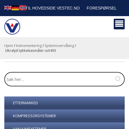
TILBAKE TIL HOVEDSIDE VESTEC.NO
FORESPØRSEL
HANDLEVOGN
SIKKERHETSDATABLADER
BEDRIFTSKUNDER
Hjem
/
Instrumentering
/
Systemovervåking
/
ultralyd tykkelsesmåler cs0495
ETTERMARKED
KOMPRESSORSYSTEMER
VAKUUMSYSTEMER