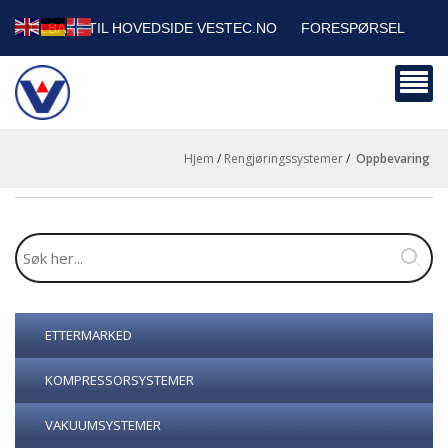
TILBAKE TIL HOVEDSIDE VESTEC.NO
FORESPØRSEL
HANDLEVOGN
SIKKERHETSDATABLADER
BEDRIFTSKUNDER
Hjem
/
Rengjøringssystemer
/
oppbevaring
ETTERMARKED
KOMPRESSORSYSTEMER
VAKUUMSYSTEMER