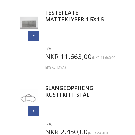
FESTEPLATE
MATTEKLYPER 1,5X1,5
I/A
NKR
11.663,00
(
NKR
11.663,00
EKSKL. MVA)
SLANGEOPPHENG I
RUSTFRITT STÅL
I/A
NKR
2.450,00
(
NKR
2.450,00