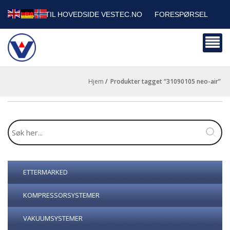
TILBAKE TIL HOVEDSIDE VESTEC.NO
FORESPØRSEL
HANDLEVOGN
SIKKERHETSDATABLADER
BEDRIFTSKUNDER
Hjem
/
produkter tagget “31090105 neo-air”
ETTERMARKED
KOMPRESSORSYSTEMER
VAKUUMSYSTEMER