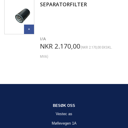
SEPARATORFILTER
I/A
NKR
2.170,00
(
NKR
2.170,00
EKSKL.
MVA)
BESØK OSS
Vestec as
Møllevegen 1A