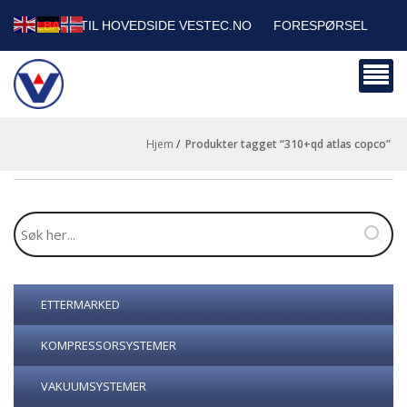
TILBAKE TIL HOVEDSIDE VESTEC.NO
FORESPØRSEL
HANDLEVOGN
SIKKERHETSDATABLADER
BEDRIFTSKUNDER
Hjem
/
produkter tagget “310+qd atlas copco”
ETTERMARKED
KOMPRESSORSYSTEMER
VAKUUMSYSTEMER