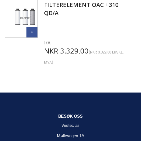
FILTERELEMENT OAC +310
QD/A
I/A
NKR
3.329,00
(
NKR
3.329,00
EKSKL.
MVA)
BESØK OSS
Vestec as
Møllevegen 1A