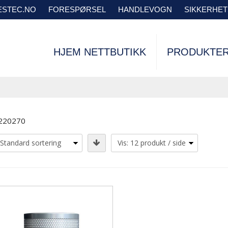
VESTEC.NO
FORESPØRSEL
HANDLEVOGN
SIKKERHE
HJEM NETTBUTIKK
PRODUKTE
220270