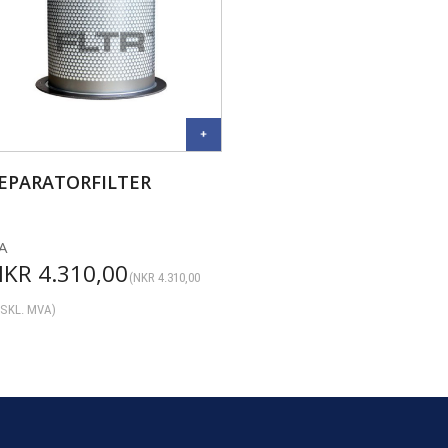
EPARATORFILTER
A
NKR
4.310,00
(
NKR
4.310,00
SKL. MVA)