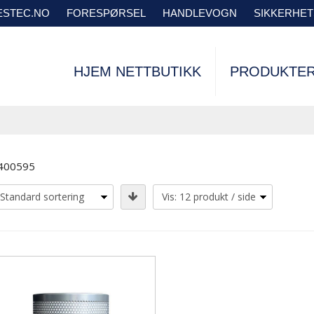
VESTEC.NO
FORESPØRSEL
HANDLEVOGN
SIKKERHE
HJEM NETTBUTIKK
PRODUKTE
400595