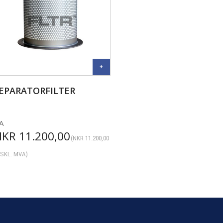
EPARATORFILTER
A
NKR
11.200,00
(
NKR
11.200,00
SKL. MVA)