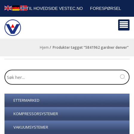
TILBAKE TIL HOVEDSIDE VESTEC.NO
FORESPØRSEL
HANDLEVOGN
SIKKERHETSDATABLADER
BEDRIFTSKUNDER
Hjem
/
produkter tagget “5841962 gardner denver”
ETTERMARKED
KOMPRESSORSYSTEMER
VAKUUMSYSTEMER