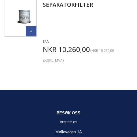
SEPARATORFILTER
I/A
NKR
10.260,00
(
NKR
10.260,00
EKSKL. MVA)
BESØK OSS
Vestec as
Møllevegen 1A