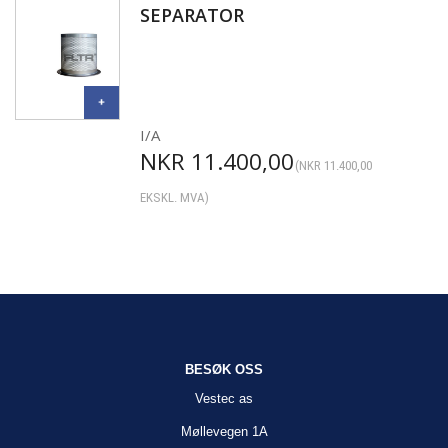
SEPARATOR
I/A
NKR
11.400,00
(
NKR
11.400,00
EKSKL. MVA)
BESØK OSS
Vestec as
Møllevegen 1A