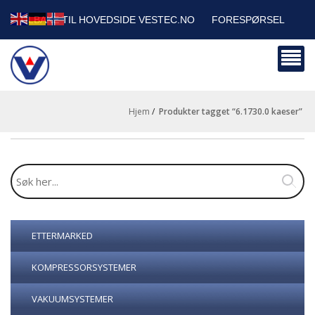
TILBAKE TIL HOVEDSIDE VESTEC.NO
FORESPØRSEL
HANDLEVOGN
SIKKERHETSDATABLADER
BEDRIFTSKUNDER
Hjem
/
produkter tagget “6.1730.0 kaeser”
ETTERMARKED
KOMPRESSORSYSTEMER
VAKUUMSYSTEMER