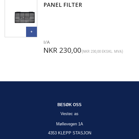
PANEL FILTER
I/A
NKR
230,00
(
NKR
230,00
EKSKL. MVA)
BESØK OSS
Vestec as
Møllevegen 1A
4353 KLEPP STASJON