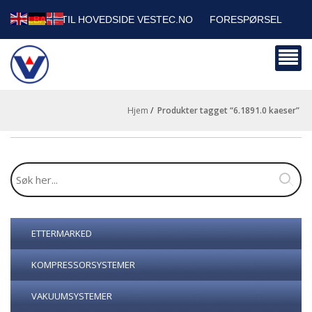
TILBAKE TIL HOVEDSIDE VESTEC.NO
FORESPØRSEL
HANDLEVOGN
SIKKERHETSDATABLADER
BEDRIFTSKUNDER
Hjem
/
produkter tagget “6.1891.0 kaeser”
ETTERMARKED
KOMPRESSORSYSTEMER
VAKUUMSYSTEMER