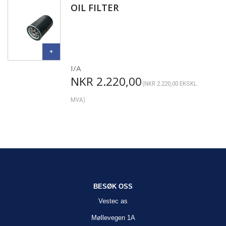
OIL FILTER
I/A
NKR
2.220,00
(
NKR
2.220,00
EKSKL.
MVA)
BESØK OSS
Vestec as
Møllevegen 1A