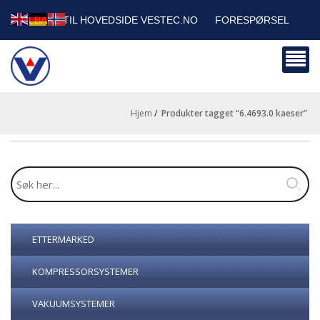
TILBAKE TIL HOVEDSIDE VESTEC.NO
FORESPØRSEL
HANDLEVOGN
SIKKERHETSDATABLADER
BEDRIFTSKUNDER
Hjem
/
produkter tagget “6.4693.0 kaeser”
ETTERMARKED
KOMPRESSORSYSTEMER
VAKUUMSYSTEMER