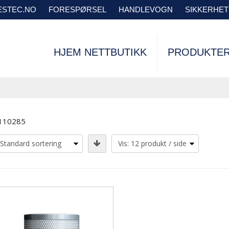
VESTEC.NO
FORESPØRSEL
HANDLEVOGN
SIKKERHE
HJEM NETTBUTIKK
PRODUKTE
110285