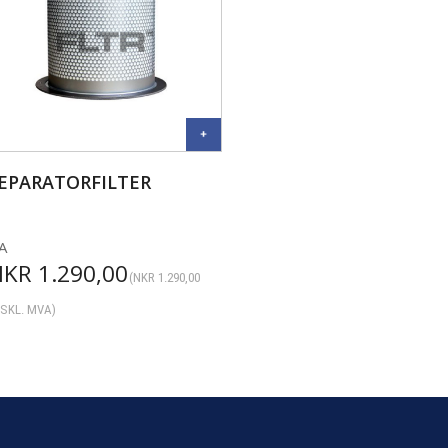
EPARATORFILTER
A
NKR
1.290,00
(
NKR
1.290,00
SKL. MVA)