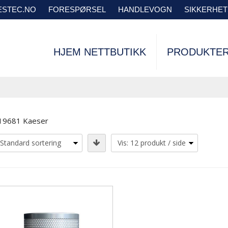
VESTEC.NO
FORESPØRSEL
HANDLEVOGN
SIKKERHE
HJEM NETTBUTIKK
PRODUKTE
19681 Kaeser