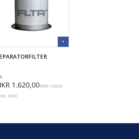
EPARATORFILTER
A
NKR
1.620,00
(
NKR
1.620,00
SKL. MVA)