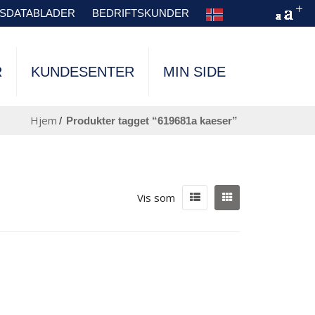
TSDATABLADER
BEDRIFTSKUNDER
R
KUNDESENTER
MIN SIDE
Hjem
/
produkter tagget “619681a kaeser”
Vis som