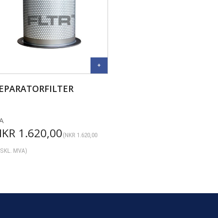
EPARATORFILTER
A
NKR
1.620,00
(
NKR
1.620,00
SKL. MVA)