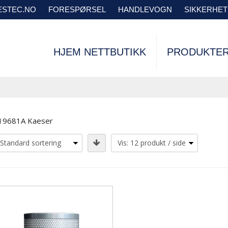
VESTEC.NO
FORESPØRSEL
HANDLEVOGN
SIKKERHE
HJEM NETTBUTIKK
PRODUKTE
19681A Kaeser