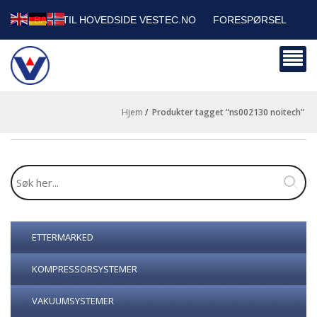
TILBAKE TIL HOVEDSIDE VESTEC.NO
FORESPØRSEL
HANDLEVOGN
SIKKERHETSDATABLADER
BEDRIFTSKUNDER
Hjem
/
produkter tagget “ns002130 noitech”
ETTERMARKED
KOMPRESSORSYSTEMER
VAKUUMSYSTEMER