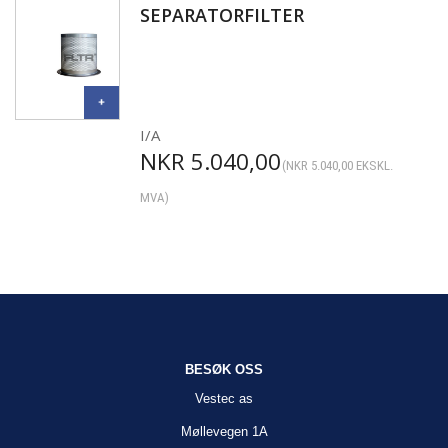
SEPARATORFILTER
I/A
NKR
5.040,00
(
NKR
5.040,00
EKSKL.
MVA)
BESØK OSS
Vestec as
Møllevegen 1A