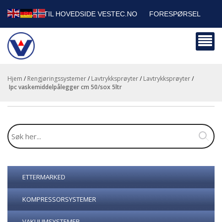
TILBAKE TIL HOVEDSIDE VESTEC.NO
FORESPØRSEL
HANDLEVOGN
SIKKERHETSDATABLADER
BEDRIFTSKUNDER
Hjem
/
Rengjøringssystemer
/
Lavtrykksprøyter
/
Lavtrykksprøyter
/
ipc vaskemiddelpålegger cm 50/sox 5ltr
ETTERMARKED
KOMPRESSORSYSTEMER
VAKUUMSYSTEMER