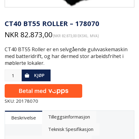
CT40 BT55 ROLLER – 178070
NKR
82.873,00
(
NKR
82.873,00
EKSKL. MVA)
CT40 BT55 Roller er en selvgående gulvvaskemaskin
med batteridrift, og har dermed stor arbeidsfrihet i
møblerte lokaler.
KJØP
SKU: 20178070
Tilleggsinformasjon
Beskrivelse
Teknisk Spesifikasjon