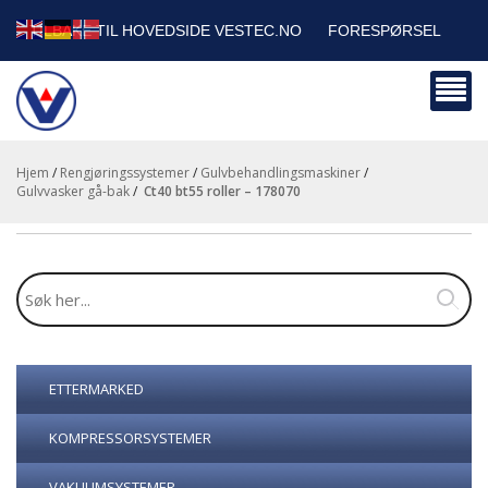
TILBAKE TIL HOVEDSIDE VESTEC.NO
FORESPØRSEL
HANDLEVOGN
SIKKERHETSDATABLADER
BEDRIFTSKUNDER
Hjem
/
Rengjøringssystemer
/
Gulvbehandlingsmaskiner
/
Gulvvasker gå-bak
/
ct40 bt55 roller – 178070
ETTERMARKED
KOMPRESSORSYSTEMER
VAKUUMSYSTEMER