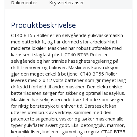
Dokumenter
Kryssreferanser
Produktbeskrivelse
CT40 BT55 Roller er en selvgående gulvvaskemaskin
med batteridrift, og har dermed stor arbeidsfrihet i
møblerte lokaler. Maskinen har robust utførelse med
karosseri i slagfast plast. CT40 BT55 Roller er
selvgående og har trinnløs hastighetsregulering på
drift fremover og bakover. Maskinens konstruksjon
gjør den meget enkel å betjene. CT40 BT55 Roller
leveres med 2 x 12 volts batterier som gir meget lang
driftstid i forhold til andre maskiner. Den elektroniske
batteriladeren sørger for sikker og optimal ladesyklus.
Maskinen har selvjusterende børstehode som sørger
for riktig børstetrykk til enhver tid. Børsteskift kan
utføres uten bruk av verktøy. Sammen med den
patenterte sugenalen, vasker og tørker maskinen alle
typer gulvflater svært godt. Eks. betonggulv, marmor,
keramikkfliser, linoleum, gummi og tregulv. CT40 BT55