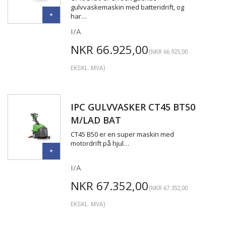
gulvvaskemaskin med batteridrift, og
har…
I/A
NKR
66.925,00
(
NKR
66.925,00
EKSKL. MVA)
IPC GULVVASKER CT45 BT50
M/LAD BAT
CT45 B50 er en super maskin med
motordrift på hjul…
I/A
NKR
67.352,00
(
NKR
67.352,00
EKSKL. MVA)