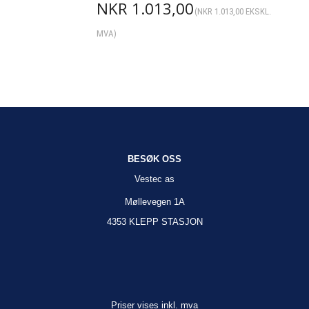
NKR
1.013,00
(
NKR
1.013,00
EKSKL.
MVA)
BESØK OSS
Vestec as
Møllevegen 1A
4353 KLEPP STASJON
Priser vises inkl. mva