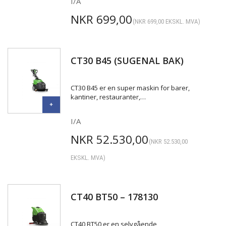
I/A
NKR
699,00
(
NKR
699,00
EKSKL. MVA)
CT30 B45 (SUGENAL BAK)
CT30 B45 er en super maskin for barer,
kantiner, restauranter,…
I/A
NKR
52.530,00
(
NKR
52.530,00
EKSKL. MVA)
CT40 BT50 – 178130
CT40 BT50 er en selvgående