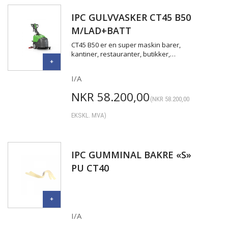
IPC GULVVASKER CT45 B50
M/LAD+BATT
CT45 B50 er en super maskin barer,
kantiner, restauranter, butikker,…
I/A
NKR
58.200,00
(
NKR
58.200,00
EKSKL. MVA)
IPC GUMMINAL BAKRE «S»
PU CT40
I/A