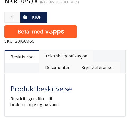
NKR
385,00
(
NKR
385,00
EKSKL. MVA)
KJØP
SKU: 20KAM66
Teknisk Spesifikasjon
Beskrivelse
Dokumenter
Kryssreferanser
Produktbeskrivelse
Rustfritt grovfilter til
bruk for oppsug av vann.