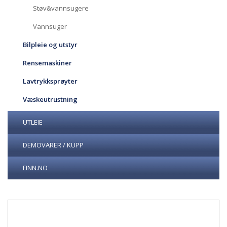
Støv&vannsugere
Vannsuger
Bilpleie og utstyr
Rensemaskiner
Lavtrykksprøyter
Væskeutrustning
UTLEIE
DEMOVARER / KUPP
FINN.NO