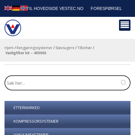
TILBAKE TIL HOVEDSIDE VESTEC.NO
FORESPØRSEL
HANDLEVOGN
SIKKERHETSDATABLADER
BEDRIFTSKUNDER
Hjem
/
Rengjøringssystemer
/
Støvsugere
/
Tilbehør
/
vanligfilter kit – 400066
ETTERMARKED
KOMPRESSORSYSTEMER
VAKUUMSYSTEMER