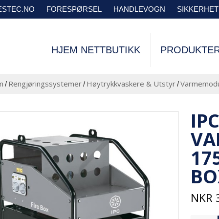
VESTEC.NO
FORESPØRSEL
HANDLEVOGN
SIKKERHE
HJEM NETTBUTIKK
PRODUKTE
m
Rengjøringssystemer
Høytrykkvaskere & Utstyr
Varmemodul
/
/
/
IP
VA
17
BO
NKR
3