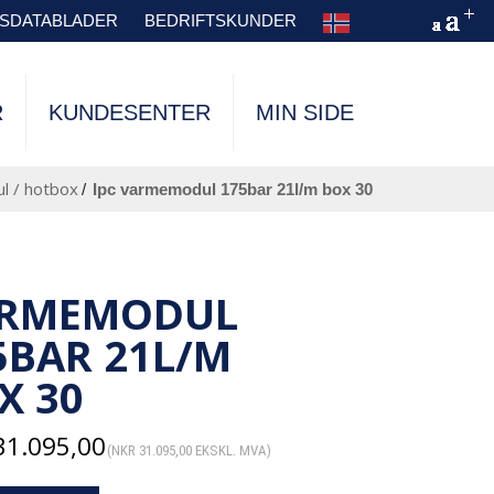
TSDATABLADER
BEDRIFTSKUNDER
R
KUNDESENTER
MIN SIDE
 / hotbox
/
ipc varmemodul 175bar 21l/m box 30
C
RMEMODUL
5BAR 21L/M
X 30
1.095,00
(
NKR
31.095,00
EKSKL. MVA)