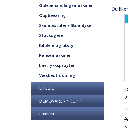
Gulvbehandlingsmaskiner
Du like
Oppbevaring
Skumpistoler / Skumdyser
Støvsugere
Bilpleie og utstyr
Rensemaskiner
Lavtrykksprøyter
Væskeutrustning
UTLEIE
I
2
DEMOVARER / KUPP
I/
FINN.NO