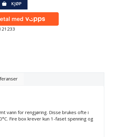
KJØP
0121233
feranser
t vann for rengjøring. Disse brukes ofte i
°C. Fire box krever kun 1-faset spenning og