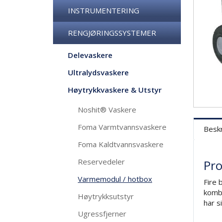
INSTRUMENTERING
RENGJØRINGSSYSTEMER
Delevaskere
Ultralydsvaskere
Høytrykkvaskere & Utstyr
Noshit® Vaskere
Foma Varmtvannsvaskere
Beskr
Foma Kaldtvannsvaskere
Reservedeler
Pro
Varmemodul / hotbox
Fire 
kombi
Høytrykksutstyr
har s
Ugressfjerner