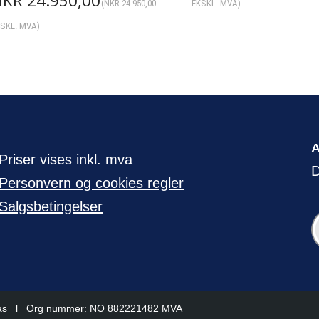
NKR
24.950,00
(
NKR
24.950,00
EKSKL. MVA)
SKL. MVA)
Priser vises inkl. mva
D
Personvern og cookies regler
Salgsbetingelser
 as l Org nummer: NO 882221482 MVA