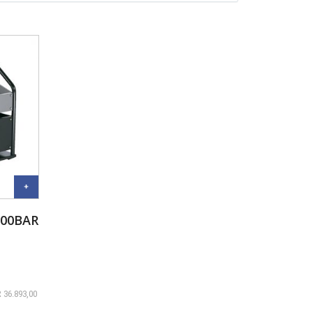
00BAR
R
36.893,00