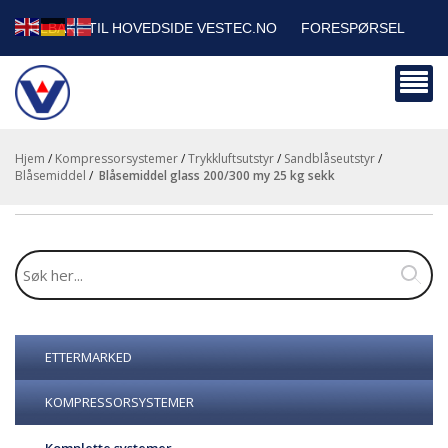
TILBAKE TIL HOVEDSIDE VESTEC.NO
FORESPØRSEL
HANDLEVOGN
SIKKERHETSDATABLADER
BEDRIFTSKUNDER
Hjem
/
Kompressorsystemer
/
Trykkluftsutstyr
/
Sandblåseutstyr
/
Blåsemiddel
/
blåsemiddel glass 200/300 my 25 kg sekk
ETTERMARKED
KOMPRESSORSYSTEMER