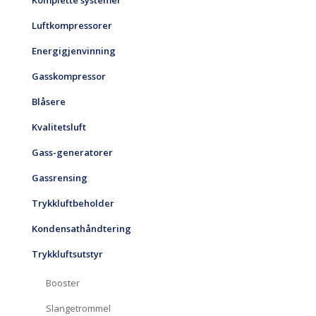
Komplette systemer
Luftkompressorer
Energigjenvinning
Gasskompressor
Blåsere
Kvalitetsluft
Gass-generatorer
Gassrensing
Trykkluftbeholder
Kondensathåndtering
Trykkluftsutstyr
Booster
Slangetrommel