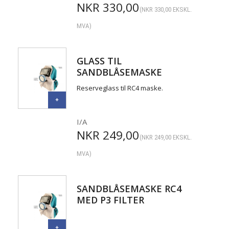
NKR
330,00
(
NKR
330,00
EKSKL.
MVA)
GLASS TIL
SANDBLÅSEMASKE
(YTTERGLASS) 5 PAK
Reserveglass til RC4 maske.
I/A
NKR
249,00
(
NKR
249,00
EKSKL.
MVA)
SANDBLÅSEMASKE RC4
MED P3 FILTER