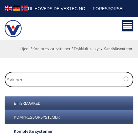
TILBAKE TIL HOVEDSIDE VESTEC.NO
FORESPØRSEL
HANDLEVOGN
SIKKERHETSDATABLADER
BEDRIFTSKUNDER
Hjem
/
Kompressorsystemer
/
Trykkluftsutstyr
/
sandblåseutstyr
ETTERMARKED
KOMPRESSORSYSTEMER
Komplette systemer