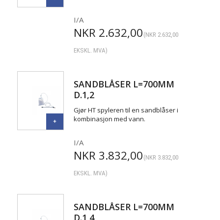
I/A
NKR
2.632,00
(
NKR
2.632,00
EKSKL. MVA)
SANDBLÅSER L=700MM
D.1,2
Gjør HT spyleren til en sandblåser i
kombinasjon med vann.
I/A
NKR
3.832,00
(
NKR
3.832,00
EKSKL. MVA)
SANDBLÅSER L=700MM
D.1,4