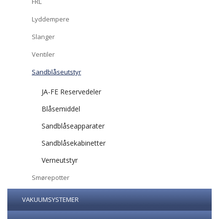
FRL
Lyddempere
Slanger
Ventiler
Sandblåseutstyr
JA-FE Reservedeler
Blåsemiddel
Sandblåseapparater
Sandblåsekabinetter
Verneutstyr
Smørepotter
VAKUUMSYSTEMER