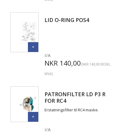
LID O-RING POS4
I/A
NKR
140,00
(
NKR
140,00
EKSKL.
MVA)
PATRONFILTER LD P3 R
FOR RC4
Erstatningsfilter til RC4 maske.
I/A