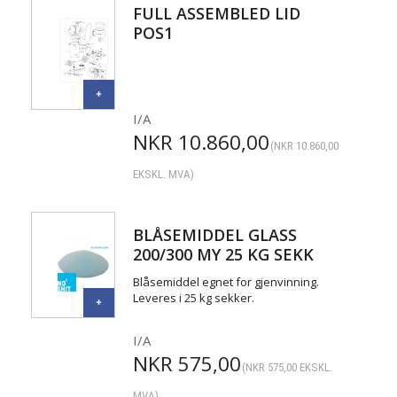
FULL ASSEMBLED LID
POS1
I/A
NKR
10.860,00
(
NKR
10.860,00
EKSKL. MVA)
BLÅSEMIDDEL GLASS
200/300 MY 25 KG SEKK
Blåsemiddel egnet for gjenvinning.
Leveres i 25 kg sekker.
I/A
NKR
575,00
(
NKR
575,00
EKSKL.
MVA)