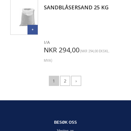
SANDBLÅSERSAND 25 KG
I/A
NKR
294,00
(
NKR
294,00
EKSKL.
MVA)
1
2
›
BESØK OSS
Vestec as