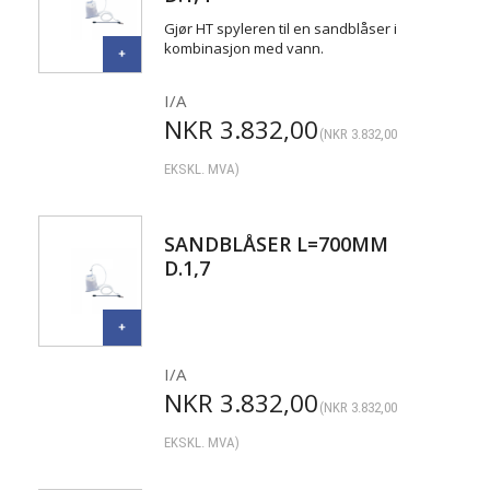
Gjør HT spyleren til en sandblåser i
kombinasjon med vann.
I/A
NKR
3.832,00
(
NKR
3.832,00
EKSKL. MVA)
SANDBLÅSER L=700MM
D.1,7
I/A
NKR
3.832,00
(
NKR
3.832,00
EKSKL. MVA)