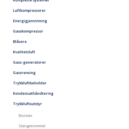
Komplette systemer
Luftkompressorer
Energigjenvinning
Gasskompressor
Blåsere
Kvalitetsluft
Gass-generatorer
Gassrensing
Trykkluftbeholder
Kondensathåndtering
Trykkluftsutstyr
Booster
Slangetrommel