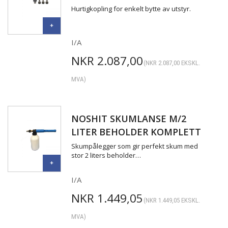
Hurtigkopling for enkelt bytte av utstyr.
I/A
NKR
2.087,00
(
NKR
2.087,00
EKSKL.
MVA)
NOSHIT SKUMLANSE M/2
LITER BEHOLDER KOMPLETT
Skumpålegger som gir perfekt skum med
stor 2 liters beholder…
I/A
NKR
1.449,05
(
NKR
1.449,05
EKSKL.
MVA)