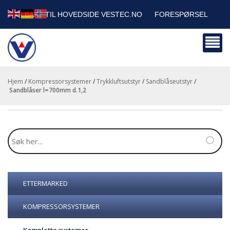
TILBAKE TIL HOVEDSIDE VESTEC.NO
FORESPØRSEL
HANDLEVOGN
SIKKERHETSDATABLADER
BEDRIFTSKUNDER
Hjem
/
Kompressorsystemer
/
Trykkluftsutstyr
/
Sandblåseutstyr
/
sandblåser l=700mm d.1,2
ETTERMARKED
KOMPRESSORSYSTEMER