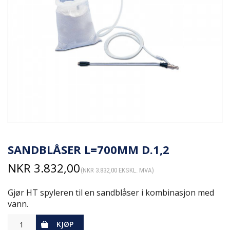
SANDBLÅSER L=700MM D.1,2
NKR
3.832,00
(
NKR
3.832,00
EKSKL. MVA)
Gjør HT spyleren til en sandblåser i kombinasjon med
vann.
KJØP