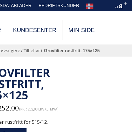
TSDATABLADER
BEDRIFTSKUNDER
R
KUNDESENTER
MIN SIDE
tøvsugere
Tilbehør
/
/
grovfilter rustfritt, 175×125
OVFILTER
STFRITT,
5×125
252,00
(
NKR
252,00
EKSKL. MVA)
er rustfritt for 515/12.