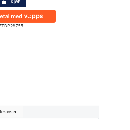
KJØP
0FTDP28755
feranser