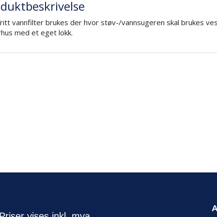
duktbeskrivelse
ritt vannfilter brukes der hvor støv-/vannsugeren skal brukes ves
rhus med et eget lokk.
Priser vises inkl. mva