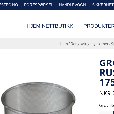
VESTEC.NO
FORESPØRSEL
HANDLEVOGN
SIKKERHE
HJEM NETTBUTIKK
PRODUKTE
Hjem
Rengjøringssystemer
S
/
/
GR
RU
17
NKR
Grovfilt