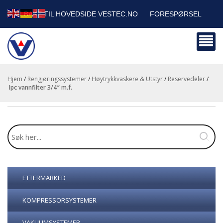
TILBAKE TIL HOVEDSIDE VESTEC.NO
FORESPØRSEL
HANDLEVOGN
SIKKERHETSDATABLADER
BEDRIFTSKUNDER
Hjem
/
Rengjøringssystemer
/
Høytrykkvaskere & Utstyr
/
Reservedeler
/
ipc vannfilter 3/4″ m.f.
ETTERMARKED
KOMPRESSORSYSTEMER
VAKUUMSYSTEMER