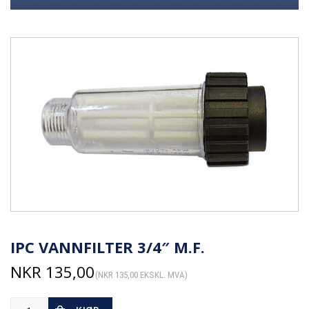
IPC VANNFILTER 3/4″ M.F.
NKR
135,00
(
NKR
135,00
EKSKL. MVA)