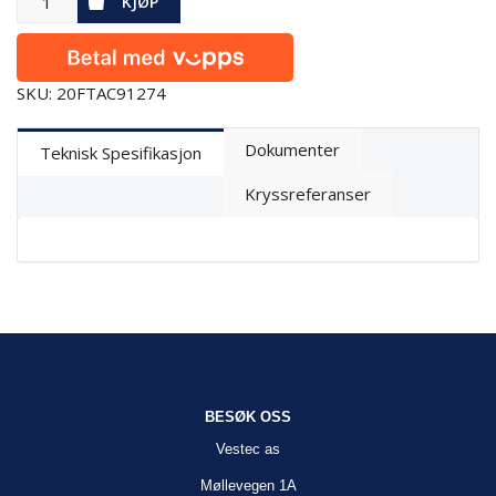
KJØP
SKU: 20FTAC91274
Dokumenter
Teknisk Spesifikasjon
Kryssreferanser
BESØK OSS
Vestec as
Møllevegen 1A